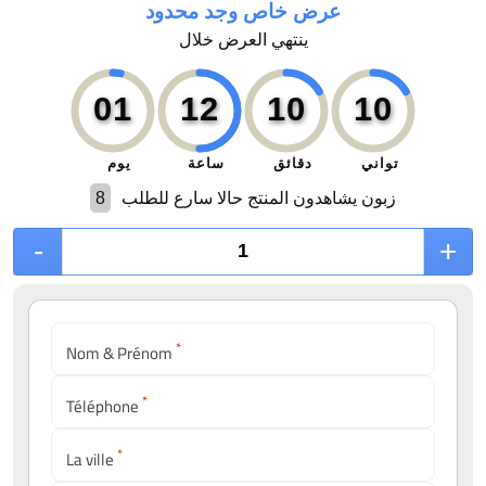
عرض خاص وجد محدود
ينتهي العرض خلال
0
1
12
10
10
تواني
دقائق
ساعة
يوم
8
زبون يشاهدون المنتج حالا سارع للطلب
-
+
*
Nom & Prénom
*
Téléphone
*
La ville