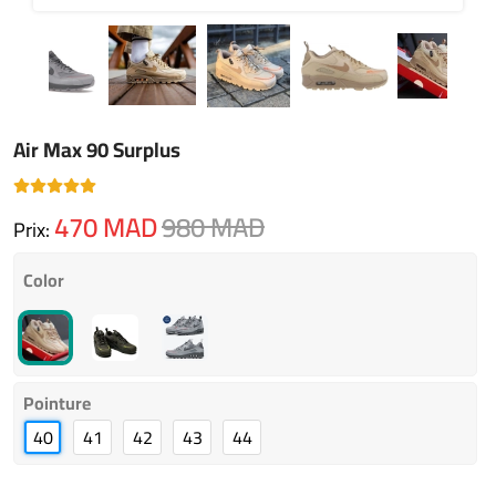
Air Max 90 Surplus
470
MAD
980
MAD
Prix:
Color
Pointure
40
41
42
43
44