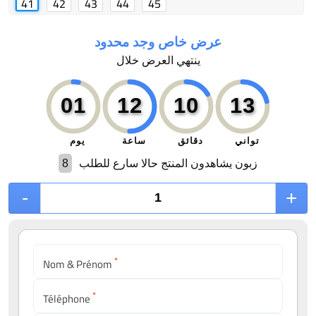
41
42
43
44
45
عرض خاص وجد محدود
ينتهي العرض خلال
0
1
12
10
12
تواني
دقائق
ساعة
يوم
8
زبون يشاهدون المنتج حالا سارع للطلب
-
+
*
Nom & Prénom
*
Téléphone