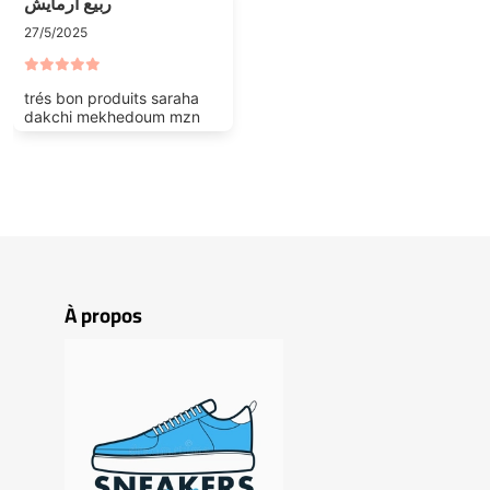
ربيع ارمايش
27/5/2025
trés bon produits saraha
dakchi mekhedoum mzn
À propos